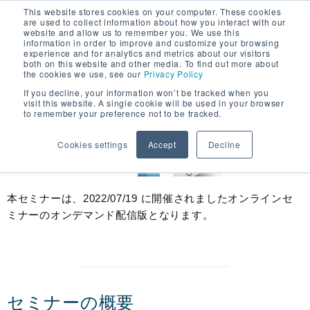
This website stores cookies on your computer. These cookies
オンデマンドセミナー
are used to collect information about how you interact with our
生産技術の課題解決ソリューシ
website and allow us to remember you. We use this
information in order to improve and customize your browsing
experience and for analytics and metrics about our visitors
ョン
both on this website and other media. To find out more about
the cookies we use, see our
Privacy Policy
If you decline, your information won’t be tracked when you
visit this website. A single cookie will be used in your browser
to remember your preference not to be tracked.
Cookies settings
Accept
Decline
本セミナーは、2022/07/19 に開催されましたオンラインセ
ミナーのオンデマンド配信版となります。
セミナーの概要