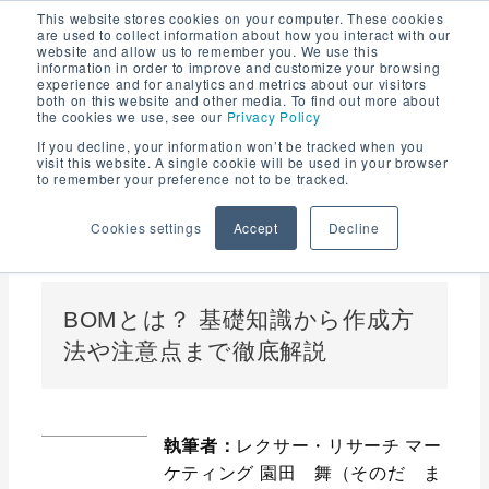
内
This website stores cookies on your computer. These cookies
are used to collect information about how you interact with our
容
website and allow us to remember you. We use this
を
information in order to improve and customize your browsing
experience and for analytics and metrics about our visitors
ス
both on this website and other media. To find out more about
キ
the cookies we use, see our
Privacy Policy
ッ
If you decline, your information won’t be tracked when you
visit this website. A single cookie will be used in your browser
プ
to remember your preference not to be tracked.
Cookies settings
Accept
Decline
モノづくり用語解説
| 本記事は 8分で読むことができます
BOMとは？ 基礎知識から作成方
法や注意点まで徹底解説
執筆者：
レクサー・リサーチ マー
ケティング 園田 舞（そのだ ま