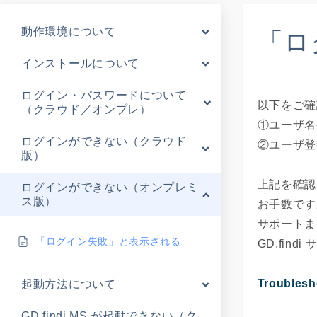
動作環境について
「ロ
インストールについて
ログイン・パスワードについて
以下をご確
（クラウド／オンプレ）
①ユーザ名
ログインができない（クラウド
②ユーザ登
版）
上記を確認
ログインができない（オンプレミ
ス版）
お手数です
サポートま
「ログイン失敗」と表示される
GD.find
Troublesh
起動方法について
GD.findi MS が起動できない（ク