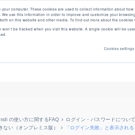
ユーザー専用）
リリース・メンテナン
n your computer. These cookies are used to collect information about how 
 We use this information in order to improve and customize your browsing
s both on this website and other media. To find out more about the cookies
on won’t be tracked when you visit this website. A single cookie will be u
紹介
よくあるご質問
事例
ウェビナー
お役立ち情
ked.
Cookies settings
findi の使い方に関するFAQ
ログイン・パスワードについ
きない（オンプレミス版）
「ログイン失敗」と表示される