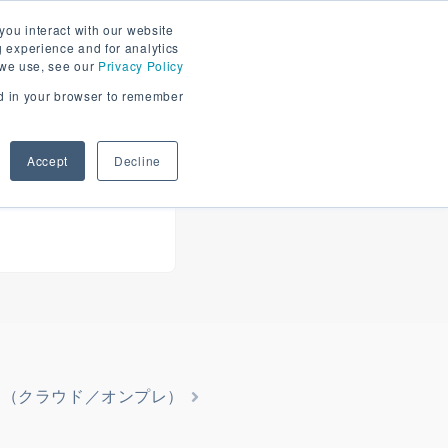
ス情報
GD.findi PORTAL
you interact with our website
 experience and for analytics
 we use, see our
Privacy Policy
sed in your browser to remember
資料請求
お問い合わせ
報
Accept
Decline
て（クラウド／オンプレ）