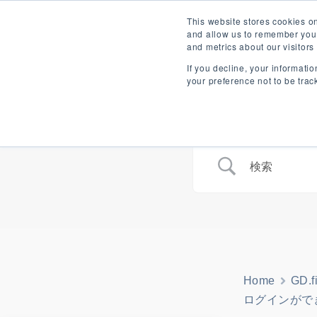
内
English
GD.findi ナビゲーション（
This website stores cookies o
容
and allow us to remember you.
and metrics about our visitor
を
ス
If you decline, your informati
GD.findiが解決できる課題
製品
your preference not to be trac
キ
ッ
プ
Home
GD.
ログインがで