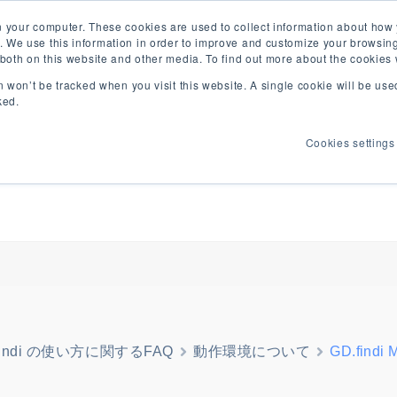
ユーザー専用）
リリース・メンテナン
n your computer. These cookies are used to collect information about how 
 We use this information in order to improve and customize your browsing
s both on this website and other media. To find out more about the cookies
on won’t be tracked when you visit this website. A single cookie will be u
紹介
よくあるご質問
事例
ウェビナー
お役立ち情
ked.
Cookies settings
findi の使い方に関するFAQ
動作環境について
GD.fin