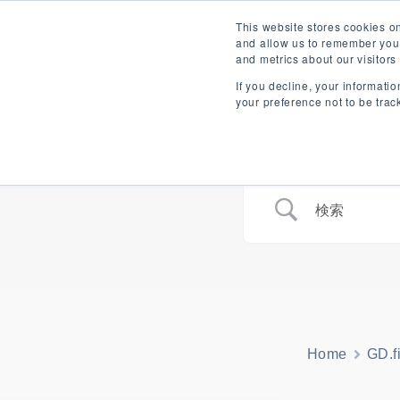
内
English
GD.findi ナビゲーション（
This website stores cookies o
容
and allow us to remember you.
and metrics about our visitor
を
ス
If you decline, your informati
GD.findiが解決できる課題
製品
your preference not to be trac
キ
ッ
プ
Home
GD.