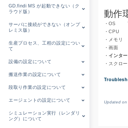
GD.findi MS が起動できない（ク
動作
ラウド版）
・OS Wn
サーバに接続ができない（オンプ
レミス版）
・CPU I
・メモリ 
生産プロセス、工程の設定につい
・画面 12
て
・
インター
設備の設定について
・スクロー
搬送作業の設定について
Troublesh
段取り作業の設定について
エージェントの設定について
Updated o
シミュレーション実行（レンダリ
ング）について