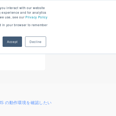
ス情報
GD.findi PORTAL
you interact with our website
 experience and for analytics
 we use, see our
Privacy Policy
sed in your browser to remember
資料請求
お問い合わせ
報
Accept
Decline
di MS の動作環境を確認したい